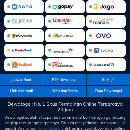
Arcade
Deposit
History
Referral
Promosi
Hubungi
Jadwal Bank
RTP Dewatogel
Bukti JP
Kami
Link Alternatif
Kritik dan Saran
Zona Dewatogel
Download
Dewatogel: No. 1 Situs Permainan Online Terpercaya
24 Jam
6 ©
DewaTogel
adalah situs permainan online terbaik dengan game yang
WATOGEL
lengkap dan sangat terpercaya. Situs ini menyediakan permainan judi
right
seperti Permainan
Togel Online
, slot online, sportsbook dan betting
erved