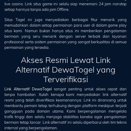
live casino. Link situs game ini selalu siap menemani 24 jam nonstop
setiap harinya tanpa ada jam Offline.
Situs Togel ini juga menyediakan berbagai fitur menarik yang
memudahkan dalam setiap permainan para user di dalam game play
situs kami. Namun bukan hanya situs ini memberikan pengalaman
bermain yang seru menarik dengan server terbaik dan layanan
profesional serta sisitem permainan yang sangat berkualitas di semua
permainan yang tersedia.
Akses Resmi Lewat Link
Alternatif DewaTogel yang
Terverifikasi
Link Alternatif DewaTogel
sangat penting untuk akses cepat dan
tanpa hambatan. Itulah kenapa kami menyediakan link alternatif
resmi yang telah diverifikasi keamanannya. Link ini dirancang untuk
membantu pemain tetap terhubung dengan platform meskipun terjadi
gangguan pada domain utama. Kami berpengalaman mengelola
trafik tinggi dan selalu menjaga stabilitas koneksi agar pengalaman
bermain tetap lancar. Link alternatif ini selalu diperbarui oleh tim teknis
internal yang berpengalaman.